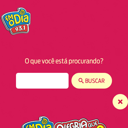
O que você está procurando?
S
BUSCAR
e
a
r
c
h