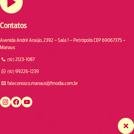
Contatos
Avenida André Araújo, 2392 – Sala 1 – Petrópolis CEP 69067375 –
Manaus
2123-1087
(92)
99226-1239
(92)
faleconosco.manaus@fmodia.com.br
https://www.instagram.com/fmodiamanaus/
https://www.facebook.com/fmodiamanaus
https://www.youtube.com/user/radiofmodia