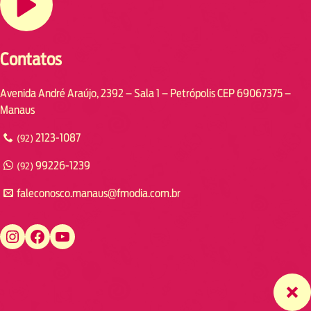
Contatos
Avenida André Araújo, 2392 – Sala 1 – Petrópolis CEP 69067375 –
Manaus
2123-1087
(92)
99226-1239
(92)
faleconosco.manaus@fmodia.com.br
https://www.instagram.com/fmodiamanaus/
https://www.facebook.com/fmodiamanaus
https://www.youtube.com/user/radiofmodia