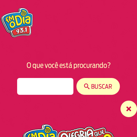
O que você está procurando?
S
BUSCAR
e
a
r
c
h