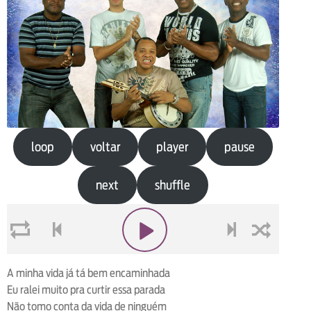
loop
voltar
player
pause
next
shuffle
loop
voltar
play
next
shuffle
A minha vida já tá bem encaminhada
Eu ralei muito pra curtir essa parada
Não tomo conta da vida de ninguém