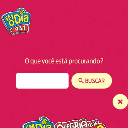
O que você está procurando?
S
BUSCAR
e
a
r
c
h