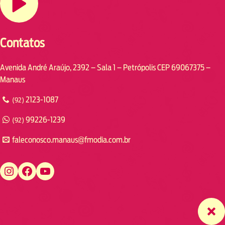
Contatos
Avenida André Araújo, 2392 – Sala 1 – Petrópolis CEP 69067375 –
Manaus
2123-1087
(92)
99226-1239
(92)
faleconosco.manaus@fmodia.com.br
https://www.instagram.com/fmodiamanaus/
https://www.facebook.com/fmodiamanaus
https://www.youtube.com/user/radiofmodia