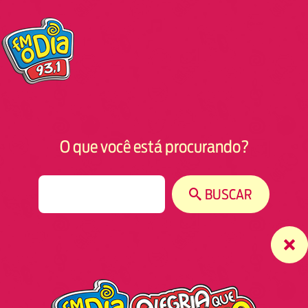
O que você está procurando?
S
BUSCAR
e
a
r
c
h