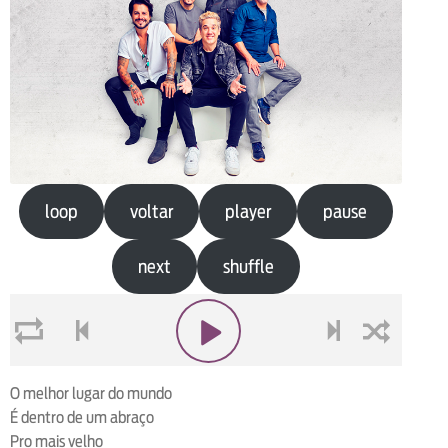
loop
voltar
player
pause
next
shuffle
loop
voltar
play
next
shuffle
O melhor lugar do mundo
É dentro de um abraço
Pro mais velho