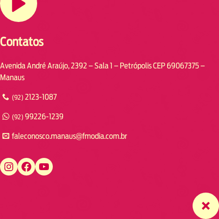
Contatos
Avenida André Araújo, 2392 – Sala 1 – Petrópolis CEP 69067375 –
Manaus
2123-1087
(92)
99226-1239
(92)
faleconosco.manaus@fmodia.com.br
https://www.instagram.com/fmodiamanaus/
https://www.facebook.com/fmodiamanaus
https://www.youtube.com/user/radiofmodia