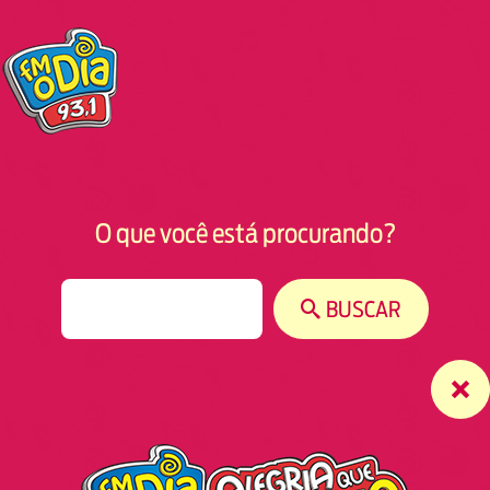
O que você está procurando?
S
BUSCAR
e
a
r
c
h