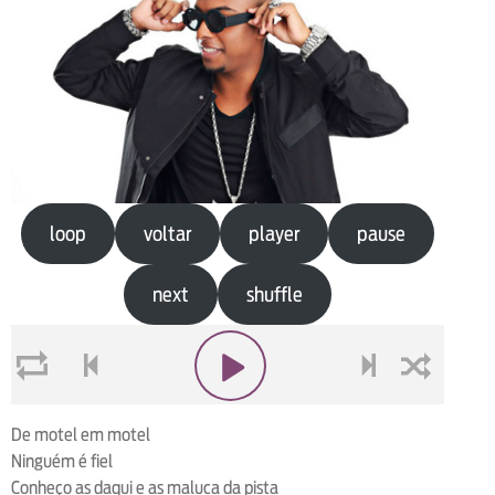
loop
voltar
player
pause
next
shuffle
loop
voltar
play
next
shuffle
De motel em motel
Ninguém é fiel
Conheço as daqui e as maluca da pista