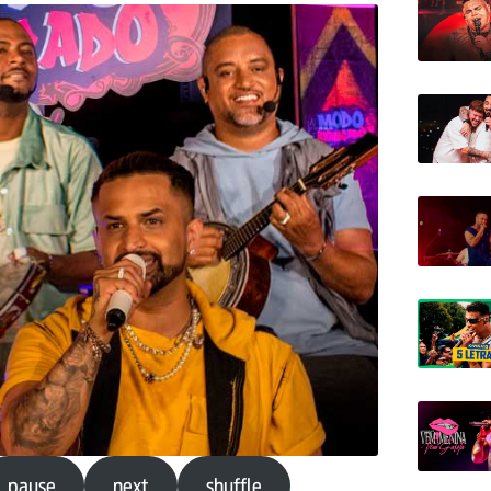
pause
next
shuffle