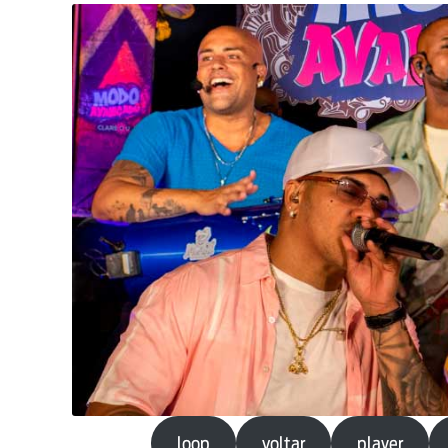
loop
voltar
player