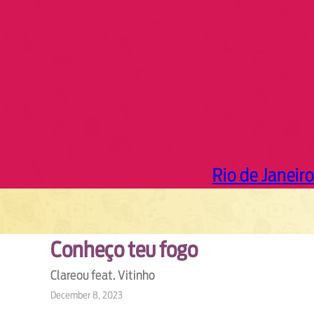
h
Rio de Janeiro
Conheço teu fogo
Clareou feat. Vitinho
December 8, 2023