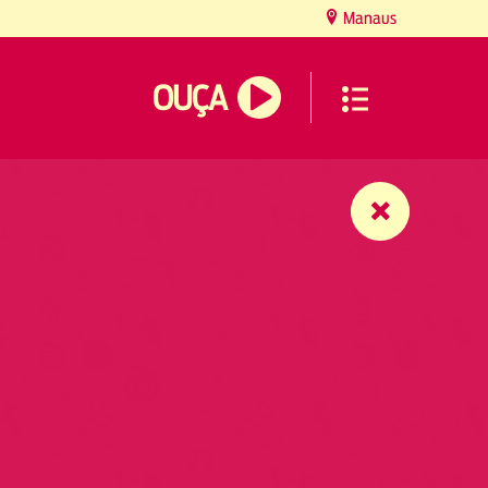
Manaus
OUÇA