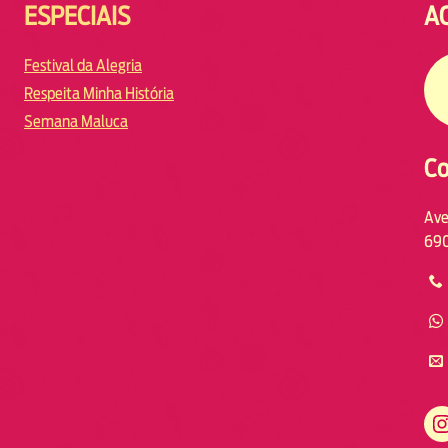
ESPECIAIS
A
Festival da Alegria
Respeita Minha História
Semana Maluca
Co
Ave
690
https://www.instagram.com/fmodiamanaus/