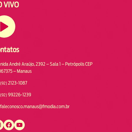
O VIVO
ntatos
nida André Araújo, 2392 – Sala 1 – Petrópolis CEP
67375 – Manaus
2123-1087
(92)
99226-1239
(92)
faleconosco.manaus@fmodia.com.br
https://www.facebook.com/fmodiamanaus
https://www.youtube.com/user/radiofmodia