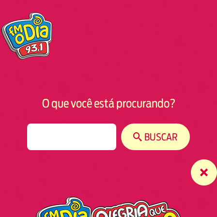
O que você está procurando?
S
BUSCAR
e
a
r
c
h