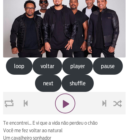
loop
voltar
player
pause
next
shuffle
loop
voltar
play
next
shuffle
Te encontrei… E vi que a vida não perdeu o chão
Você me fez voltar ao natural
Um cavalheiro sonhador