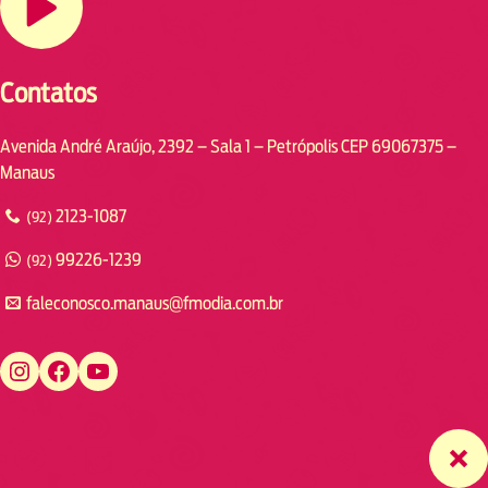
Contatos
Avenida André Araújo, 2392 – Sala 1 – Petrópolis CEP 69067375 –
Manaus
2123-1087
(92)
99226-1239
(92)
faleconosco.manaus@fmodia.com.br
https://www.instagram.com/fmodiamanaus/
https://www.facebook.com/fmodiamanaus
https://www.youtube.com/user/radiofmodia