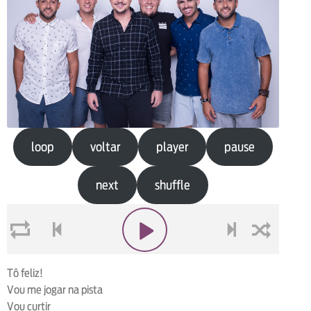
loop
voltar
player
pause
next
shuffle
loop
voltar
play
next
shuffle
Tô feliz!
Vou me jogar na pista
Vou curtir