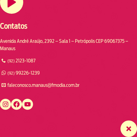
Contatos
Avenida André Araújo, 2392 – Sala 1 – Petrópolis CEP 69067375 –
Manaus
2123-1087
(92)
99226-1239
(92)
faleconosco.manaus@fmodia.com.br
https://www.instagram.com/fmodiamanaus/
https://www.facebook.com/fmodiamanaus
https://www.youtube.com/user/radiofmodia