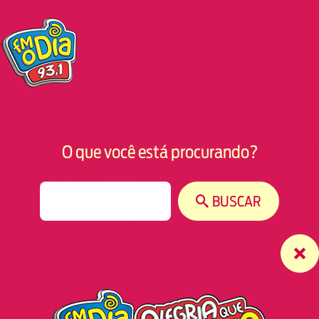
O que você está procurando?
S
BUSCAR
e
a
r
c
h