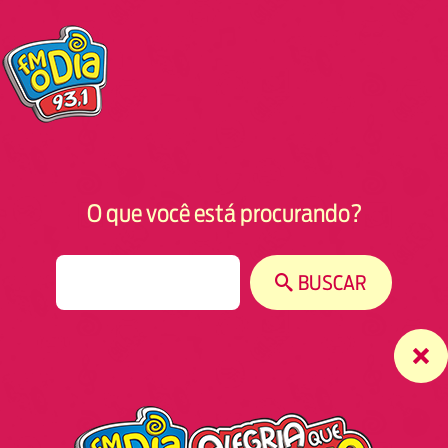
O que você está procurando?
S
BUSCAR
e
a
r
c
h