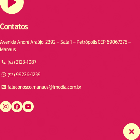
Contatos
Avenida André Araújo, 2392 – Sala 1 – Petrópolis CEP 69067375 –
Manaus
2123-1087
(92)
99226-1239
(92)
faleconosco.manaus@fmodia.com.br
https://www.instagram.com/fmodiamanaus/
https://www.facebook.com/fmodiamanaus
https://www.youtube.com/user/radiofmodia