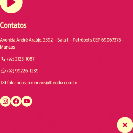
Contatos
Avenida André Araújo, 2392 – Sala 1 – Petrópolis CEP 69067375 –
Manaus
2123-1087
(92)
99226-1239
(92)
faleconosco.manaus@fmodia.com.br
https://www.instagram.com/fmodiamanaus/
https://www.facebook.com/fmodiamanaus
https://www.youtube.com/user/radiofmodia