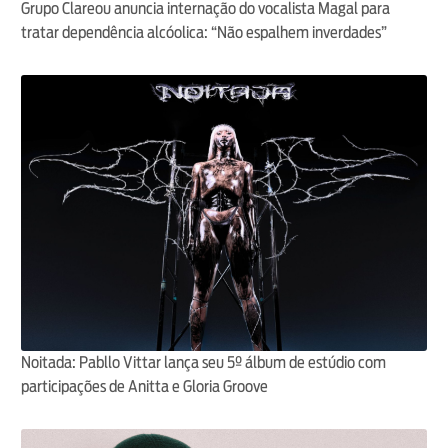
Grupo Clareou anuncia internação do vocalista Magal para
tratar dependência alcóolica: “Não espalhem inverdades”
Noitada: Pabllo Vittar lança seu 5º álbum de estúdio com
participações de Anitta e Gloria Groove