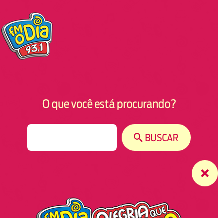
O que você está procurando?
S
BUSCAR
e
a
r
c
h