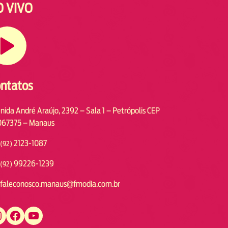
O VIVO
ntatos
nida André Araújo, 2392 – Sala 1 – Petrópolis CEP
67375 – Manaus
2123-1087
(92)
99226-1239
(92)
faleconosco.manaus@fmodia.com.br
https://www.facebook.com/fmodiamanaus
https://www.youtube.com/user/radiofmodia