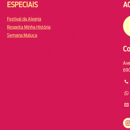
ESPECIAIS
A
Festival da Alegria
Respeita Minha História
Semana Maluca
Co
Ave
690
https://www.instagram.com/fmodiamanaus/