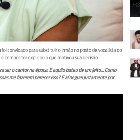
n
foi convidado para substituir o irmão no posto de vocalista do
 e compositor explicou o que motivou sua decisão.
a ser o cantor na época. E aquilo bateu de um jeito… Como
ssoas me fazerem parecer isso? E aí neguei justamente por