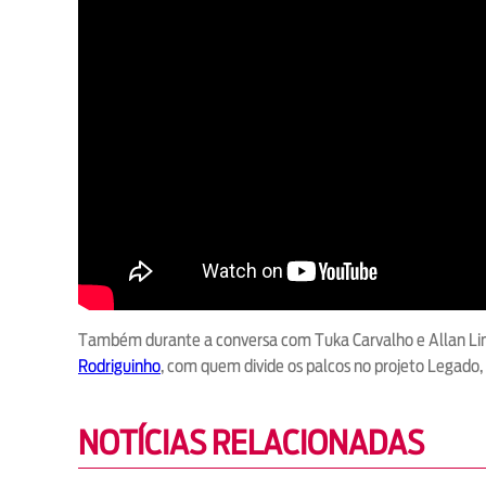
Também durante a conversa com Tuka Carvalho e Allan Lima
Rodriguinho
, com quem divide os palcos no projeto Legad
NOTÍCIAS RELACIONADAS