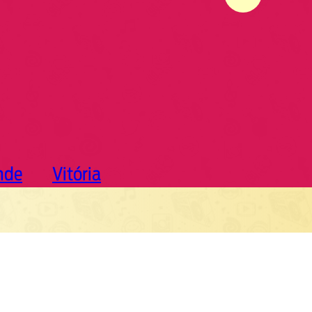
nde
Vitória