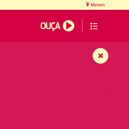
Manaus
OUÇA