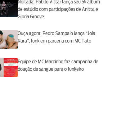
Noitada: Pabllo Vittar lança seu 5º álbum
de estúdio com participações de Anitta e
Gloria Groove
Ouça agora: Pedro Sampaio lança “Joia
Rara”, funk em parceria com MC Tato
Equipe de MC Marcinho faz campanha de
doação de sangue para o funkeiro