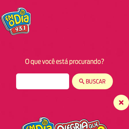
O que você está procurando?
S
BUSCAR
e
a
r
c
h