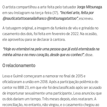
O artista compartilhou a arte feita pelo tatuador
Jorge Mitsunaga
em seu Instagram na terça-feira (17).
“Incrível arte, feita por
@nauticatattooanaliafranco @mitsunagatattoo”
, escreveu.
A tatuagem original, a imagem da funkeira de véu e grinalda no
casamento dos dois, foi feita em fevereiro de 2022. Na ocasião,
ele aproveitou para se declarar à cantora.
“Hoje eu eternizei na pele uma pessoa que já está eternizada na
minha alma e no meu coração, desde que eu conheci”
, disse.
O relacionamento
Lexa e Guimê começaram a namorar no final de 2015 e
oficializaram a união em 2018. Após a participação polêmica do
cantor no BBB 23, em que ele foi desclassificado após ser acusado
de importunar sexualmente uma participante, Lexa anunciou que
os dois dariam um tempo. Três meses depois, eles reataram. A
reconciliação, no entanto, não vingou, e o casamento chegou ao