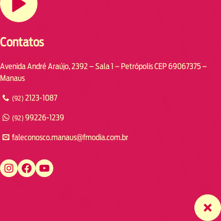
Contatos
Avenida André Araújo, 2392 – Sala 1 – Petrópolis CEP 69067375 –
Manaus
2123-1087
(92)
99226-1239
(92)
faleconosco.manaus@fmodia.com.br
https://www.instagram.com/fmodiamanaus/
https://www.facebook.com/fmodiamanaus
https://www.youtube.com/user/radiofmodia