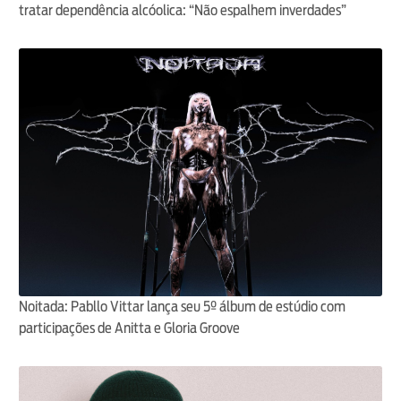
tratar dependência alcóolica: “Não espalhem inverdades”
Noitada: Pabllo Vittar lança seu 5º álbum de estúdio com
participações de Anitta e Gloria Groove