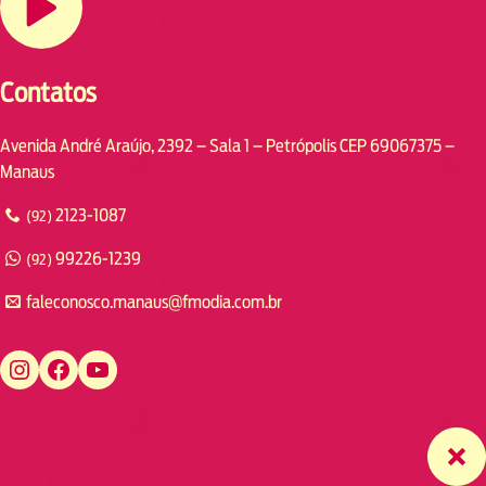
Contatos
Avenida André Araújo, 2392 – Sala 1 – Petrópolis CEP 69067375 –
Manaus
2123-1087
(92)
99226-1239
(92)
faleconosco.manaus@fmodia.com.br
https://www.instagram.com/fmodiamanaus/
https://www.facebook.com/fmodiamanaus
https://www.youtube.com/user/radiofmodia