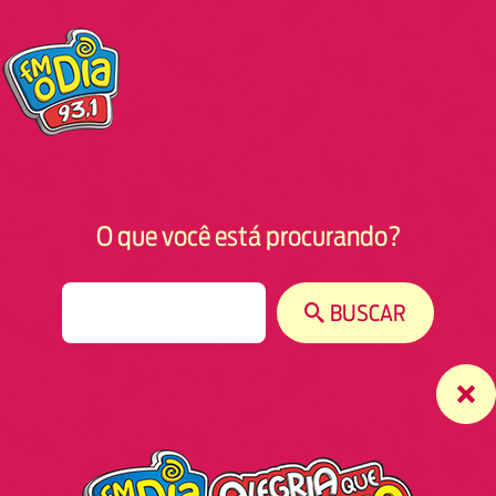
O que você está procurando?
S
BUSCAR
e
a
r
c
h