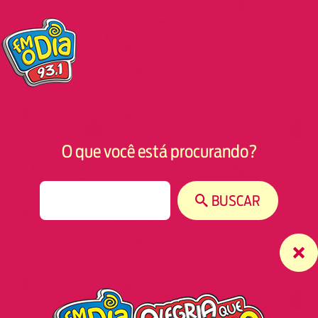
O que você está procurando?
S
BUSCAR
e
a
r
c
h