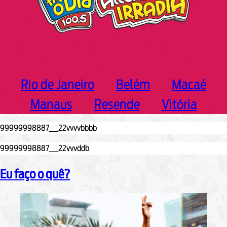
Rio de Janeiro
Belém
Macaé
Manaus
Resende
Vitória
Eu faço o quê?