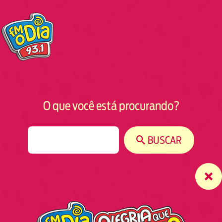
O que você está procurando?
S
BUSCAR
e
a
r
c
h