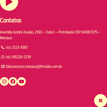
Contatos
Avenida André Araújo, 2392 – Sala 1 – Petrópolis CEP 69067375 –
Manaus
2123-1087
(92)
99226-1239
(92)
faleconosco.manaus@fmodia.com.br
https://www.instagram.com/fmodiamanaus/
https://www.facebook.com/fmodiamanaus
https://www.youtube.com/user/radiofmodia