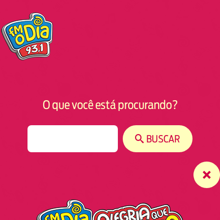
O que você está procurando?
S
BUSCAR
e
a
r
c
h