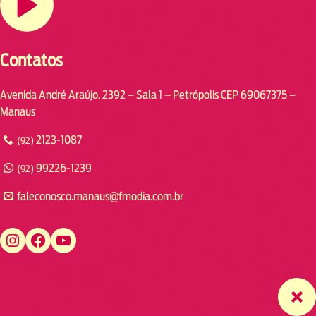
Contatos
Avenida André Araújo, 2392 – Sala 1 – Petrópolis CEP 69067375 –
Manaus
2123-1087
(92)
99226-1239
(92)
faleconosco.manaus@fmodia.com.br
https://www.instagram.com/fmodiamanaus/
https://www.facebook.com/fmodiamanaus
https://www.youtube.com/user/radiofmodia