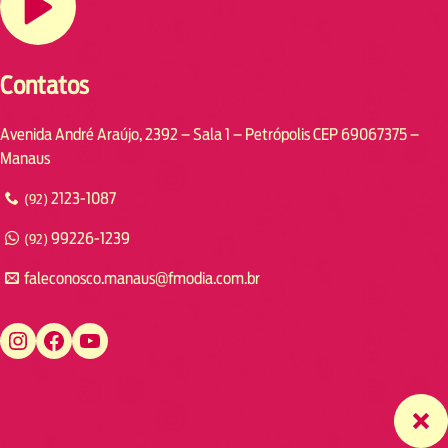
Contatos
Avenida André Araújo, 2392 – Sala 1 – Petrópolis CEP 69067375 –
Manaus
2123-1087
(92)
99226-1239
(92)
faleconosco.manaus@fmodia.com.br
https://www.instagram.com/fmodiamanaus/
https://www.facebook.com/fmodiamanaus
https://www.youtube.com/user/radiofmodia