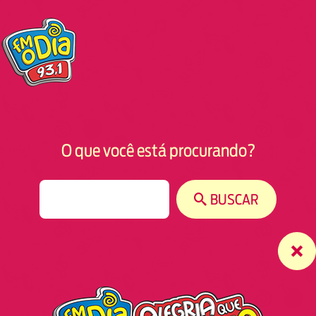
O que você está procurando?
S
BUSCAR
e
a
r
c
h